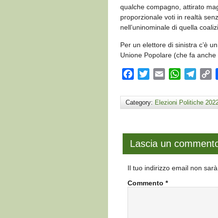
qualche compagno, attirato magar
proporzionale voti in realtà se
nell’uninominale di quella coalizi
Per un elettore di sinistra c’è 
Unione Popolare (che fa anche 
Facebook
Twitter
Email
WhatsApp
Teleg
C
L
Category:
Elezioni Politiche 202
Lascia un comment
Il tuo indirizzo email non sar
Commento
*