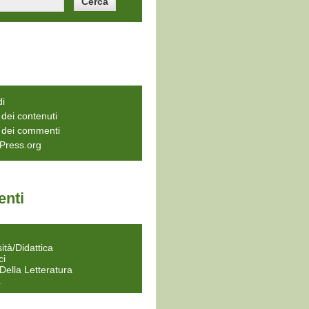
di
dei contenuti
 dei commenti
Press.org
nti
a
ità/Didattica
ci
 Della Letteratura
a