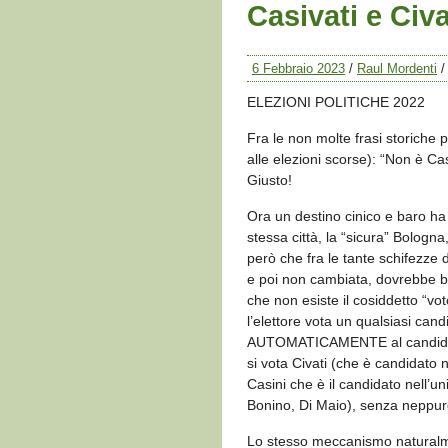
Casivati e Civa
6 Febbraio 2023
/
Raul Mordenti
ELEZIONI POLITICHE 2022
Fra le non molte frasi storiche 
alle elezioni scorse): “Non è Ca
Giusto!
Ora un destino cinico e baro ha 
stessa città, la “sicura” Bologn
però che fra le tante schifezze d
e poi non cambiata, dovrebbe bast
che non esiste il cosiddetto “vo
l’elettore vota un qualsiasi cand
AUTOMATICAMENTE al candidato d
si vota Civati (che è candidat
Casini che è il candidato nell’un
Bonino, Di Maio), senza neppure
Lo stesso meccanismo naturalme