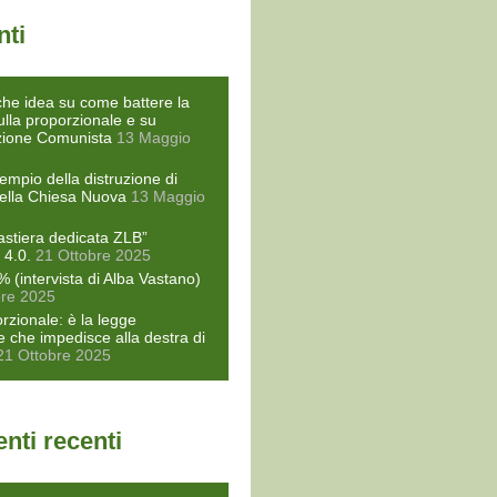
nti
he idea su come battere la
ulla proporzionale e su
zione Comunista
13 Maggio
empio della distruzione di
ella Chiesa Nuova
13 Maggio
astiera dedicata ZLB”
 4.0.
21 Ottobre 2025
% (intervista di Alba Vastano)
bre 2025
rzionale: è la legge
le che impedisce alla destra di
21 Ottobre 2025
ti recenti