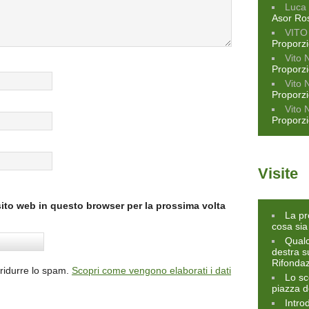
Luca 
Asor Ro
VITO
Proporz
Vito 
Proporz
Vito 
Proporz
Vito 
Proporz
Visite
sito web in questo browser per la prossima volta
La pr
cosa sia
Qualc
destra s
Rifonda
 ridurre lo spam.
Scopri come vengono elaborati i dati
Lo sc
piazza d
Intro