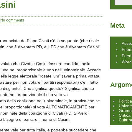
sini
/
No comments
Meta
pronunciate da Pippo Civati c’è la seguente (che risale
Acce
sini che è diventato PD, è il PD che è diventato Casini”.
Feed 
Feed
Word
voluto che Civati e Casini fossero candidati nella
a, uno nel proporzionale e uno nell’uninominale. Accade
ella legge elettorale “rosatellum” (averla prima votata,
are per non votare i partiti responsabili) c’è il fatto
Argome
to disgiunto”. Che significa questo? Significa che se
idato nel proporzionale il suo voto va
ella coalizione nell’uninominale, in pratica che se
Politic
Univers
o nel proporzionale) si vota AUTOMATICAMENTE per
Grams
inominale della coalizione di Civati (PD, SI-Verdi,
Critica
 bisogno di barrare il nome di Casini.
Cultur
nte vale per tutta Italia, e potrebbe succedere che