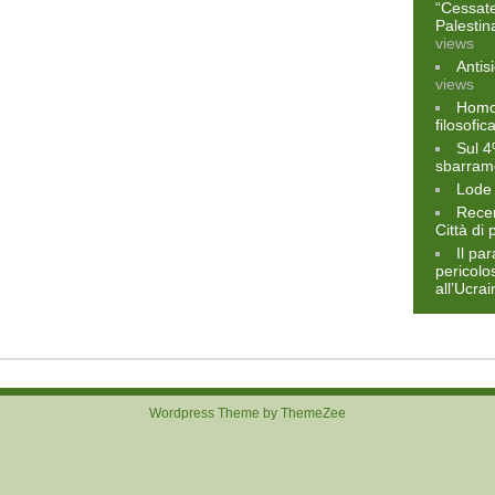
“Cessate 
Palestin
views
Antis
views
Homo 
filosofi
Sul 4
sbarram
Lode 
Recen
Città di
Il pa
pericolos
all’Ucra
Wordpress Theme by ThemeZee