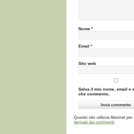
Nome
*
Email
*
Sito web
Salva il mio nome, email e 
che commento.
Questo sito utilizza Akismet per
derivati dai commenti
.