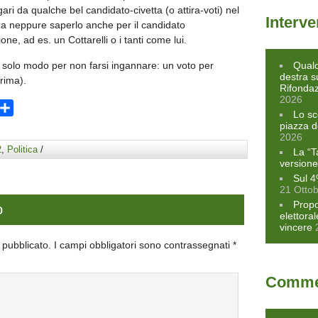
i da qualche bel candidato-civetta (o attira-voti) nel
Interve
nza neppure saperlo anche per il candidato
one, ad es. un Cottarelli o i tanti come lui.
un solo modo per non farsi ingannare: un voto per
Qualc
destra s
rima).
Rifonda
2026
ram
opy
Condividi
Lo sc
ink
piazza d
2026
2
,
Politica
/
La “T
versione
Sul 4
21 Otto
Propo
o
elettora
vincere
à pubblicato.
I campi obbligatori sono contrassegnati
*
Commen