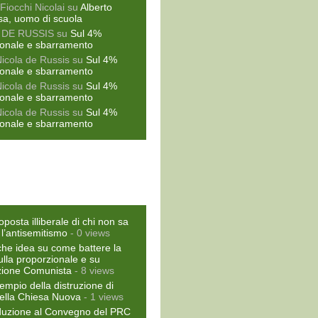
Fiocchi Nicolai
su
Alberto
sa, uomo di scuola
 DE RUSSIS
su
Sul 4%
ionale e sbarramento
Nicola de Russis
su
Sul 4%
ionale e sbarramento
Nicola de Russis
su
Sul 4%
ionale e sbarramento
Nicola de Russis
su
Sul 4%
ionale e sbarramento
oposta illiberale di chi non sa
 l’antisemitismo
- 0 views
he idea su come battere la
ulla proporzionale e su
zione Comunista
- 8 views
empio della distruzione di
ella Chiesa Nuova
- 1 views
duzione al Convegno del PRC