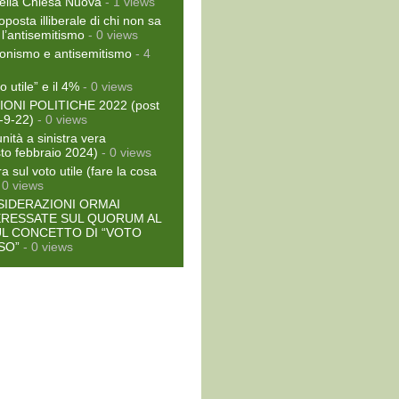
ella Chiesa Nuova
- 1 views
oposta illiberale di chi non sa
 l’antisemitismo
- 0 views
ionismo e antisemitismo
- 4
to utile” e il 4%
- 0 views
IONI POLITICHE 2022 (post
-9-22)
- 0 views
nità a sinistra vera
to febbraio 2024)
- 0 views
a sul voto utile (fare la cosa
 0 views
IDERAZIONI ORMAI
ERESSATE SUL QUORUM AL
UL CONCETTO DI “VOTO
SO”
- 0 views