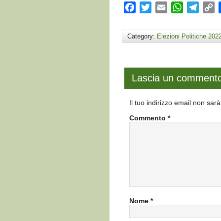
Facebook
Twitter
Email
WhatsApp
Teleg
C
L
Category:
Elezioni Politiche 202
Lascia un comment
Il tuo indirizzo email non sar
Commento
*
Nome
*