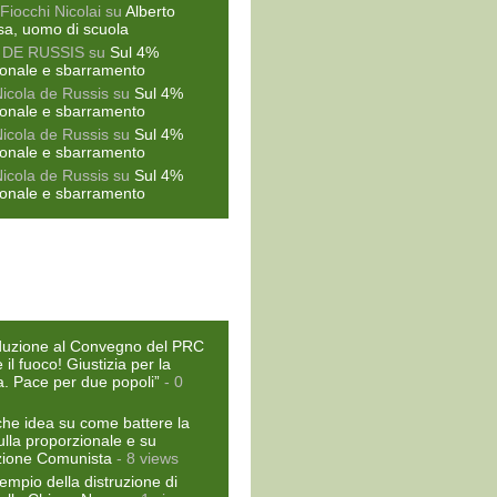
Fiocchi Nicolai
su
Alberto
sa, uomo di scuola
 DE RUSSIS
su
Sul 4%
ionale e sbarramento
Nicola de Russis
su
Sul 4%
ionale e sbarramento
Nicola de Russis
su
Sul 4%
ionale e sbarramento
Nicola de Russis
su
Sul 4%
ionale e sbarramento
duzione al Convegno del PRC
il fuoco! Giustizia per la
a. Pace per due popoli”
- 0
he idea su come battere la
ulla proporzionale e su
zione Comunista
- 8 views
empio della distruzione di