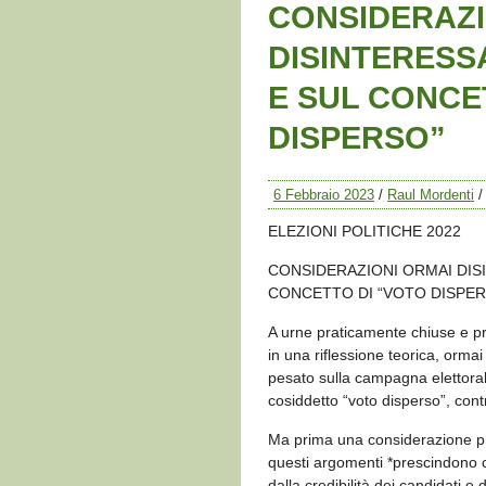
CONSIDERAZI
DISINTERESS
E SUL CONCE
DISPERSO”
6 Febbraio 2023
/
Raul Mordenti
ELEZIONI POLITICHE 2022
CONSIDERAZIONI ORMAI DIS
CONCETTO DI “VOTO DISPER
A urne praticamente chiuse e prim
in una riflessione teorica, orma
pesato sulla campagna elettoral
cosiddetto “voto disperso”, cont
Ma prima una considerazione pr
questi argomenti *prescindono c
dalla credibilità dei candidati e 