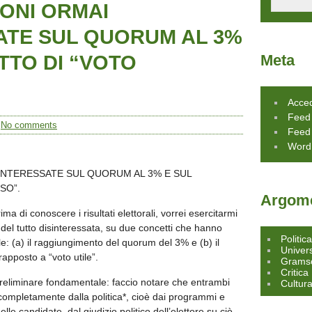
ONI ORMAI
ATE SUL QUORUM AL 3%
TTO DI “VOTO
Meta
Acce
Feed 
/
No comments
Feed
Word
INTERESSATE SUL QUORUM AL 3% E SUL
SO”.
Argome
a di conoscere i risultati elettorali, vorrei esercitarmi
i del tutto disinteressata, su due concetti che hanno
Politic
e: (a) il raggiungimento del quorum del 3% e (b) il
Univers
rapposto a “voto utile”.
Grams
Critica
eliminare fondamentale: faccio notare che entrambi
Cultur
ompletamente dalla politica*, cioè dai programmi e
delle candidate, dal giudizio politico dell’elettore su ciò