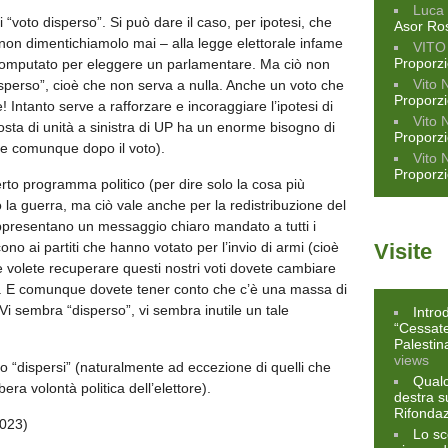
Luca 
 “voto disperso”. Si può dare il caso, per ipotesi, che
Asor Ro
non dimentichiamolo mai – alla legge elettorale infame
VITO
Proporz
omputato per eleggere un parlamentare. Ma ciò non
Vito 
disperso”, cioè che non serva a nulla. Anche un voto che
Proporz
Intanto serve a rafforzare e incoraggiare l’ipotesi di
Vito 
osta di unità a sinistra di UP ha un enorme bisogno di
Proporz
re comunque dopo il voto).
Vito 
Proporz
certo programma politico (per dire solo la cosa più
 la guerra, ma ciò vale anche per la redistribuzione del
rappresentano un messaggio chiaro mandato a tutti i
cono ai partiti che hanno votato per l’invio di armi (cioè
Visite
e volete recuperare questi nostri voti dovete cambiare
ra. E comunque dovete tener conto che c’è una massa di
 Vi sembra “disperso”, vi sembra inutile un tale
Intro
“Cessate 
Palestin
views
 o “dispersi” (naturalmente ad eccezione di quelli che
Qualc
era volontà politica dell’elettore).
destra s
Rifonda
2023)
Lo sc