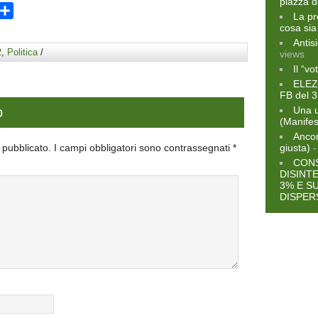
piazza d
ram
opy
Condividi
La pr
ink
cosa sia
Antis
2
,
Politica
/
views
Il “vo
ELEZ
FB del 3
o
Una u
(Manifes
Ancor
à pubblicato.
I campi obbligatori sono contrassegnati
*
giusta)
-
CONS
DISINT
3% E S
DISPER