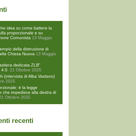
nti
he idea su come battere la
ulla proporzionale e su
zione Comunista
13 Maggio
empio della distruzione di
ella Chiesa Nuova
13 Maggio
astiera dedicata ZLB”
 4.0.
21 Ottobre 2025
% (intervista di Alba Vastano)
bre 2025
rzionale: è la legge
le che impedisce alla destra di
21 Ottobre 2025
ti recenti