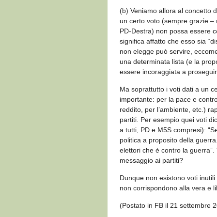
(b) Veniamo allora al concetto di
un certo voto (sempre grazie – 
PD-Destra) non possa essere c
significa affatto che esso sia “
non elegge può servire, eccome! 
una determinata lista (e la prop
essere incoraggiata a prosegui
Ma soprattutto i voti dati a un 
importante: per la pace e contro
reddito, per l’ambiente, etc.) 
partiti. Per esempio quei voti di
a tutti, PD e M5S compresi): “S
politica a proposito della guer
elettori che è contro la guerra”.
messaggio ai partiti?
Dunque non esistono voti inutili
non corrispondono alla vera e lib
(Postato in FB il 21 settembre 