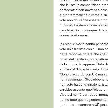
che le liste in competizione pro
democrazia non dovrebbe essere 
e programmatiche diverse e su ci
voto non dovrebbe essere proprio
punisce? La democrazia non è co
decidere. Siamo dunque di fatto
converrà ritornare.
(a) Molti e molte hanno pensato
voto un’altra lista con cui non
parte l’enorme potere che così s
poteri del capitale), vorrei attira
dell’argomento appena citato. 
arrivare al 3%, solo il voto di q
“Sono d’accordo con UP, ma vot
non raggiunge il 3%”; ebbene, c
non-voto ha condannato la lista 
sarebbe assunta quell’elettore, 
L’ipotesi non è purtroppo immagi
hanno fatto quel ragionamento, 
potrebbero mancare a UP per r