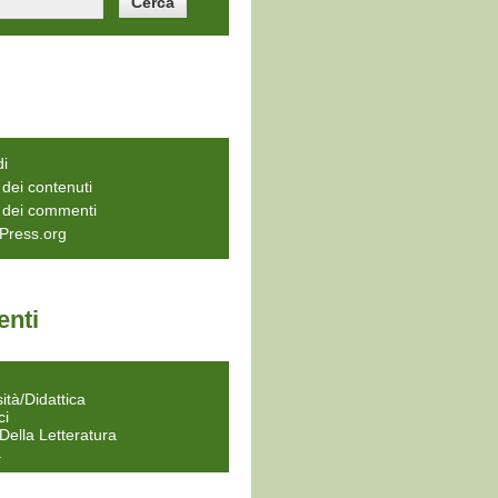
di
dei contenuti
 dei commenti
Press.org
nti
a
ità/Didattica
ci
 Della Letteratura
a