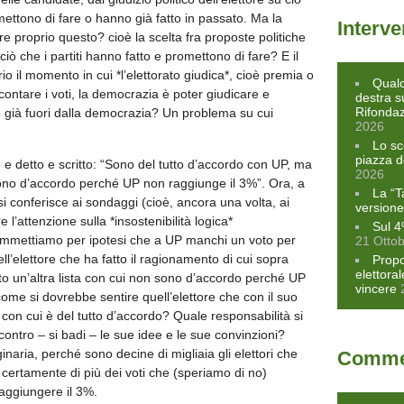
mettono di fare o hanno già fatto in passato. Ma la
Interve
proprio questo? cioè la scelta fra proposte politiche
ò che i partiti hanno fatto e promettono di fare? E il
 il momento in cui *l’elettorato giudica*, cioè premia o
Qualc
ntare i voti, la democrazia è poter giudicare e
destra s
Rifonda
 già fuori dalla democrazia? Un problema su cui
2026
Lo sc
piazza d
 e detto e scritto: “Sono del tutto d’accordo con UP, ma
2026
 sono d’accordo perché UP non raggiunge il 3%”. Ora, a
La “T
i conferisce ai sondaggi (cioè, ancora una volta, ai
versione
re l’attenzione sulla *insostenibilità logica*
Sul 4
Ammettiamo per ipotesi che a UP manchi un voto per
21 Otto
uell’elettore che ha fatto il ragionamento di cui sopra
Propo
elettora
o un’altra lista con cui non sono d’accordo perché UP
vincere
ome si dovrebbe sentire quell’elettore che con il suo
con cui è del tutto d’accordo? Quale responsabilità si
contro – si badi – le sue idee e le sue convinzioni?
naria, perché sono decine di migliaia gli elettori che
Commen
certamente di più dei voti che (speriamo di no)
aggiungere il 3%.