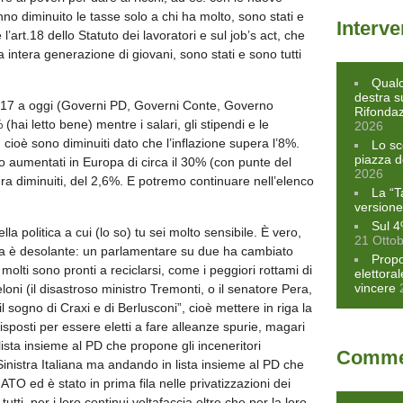
nno diminuito le tasse solo a chi ha molto, sono stati e
Interve
 l’art.18 dello Statuto dei lavoratori e sul job’s act, che
intera generazione di giovani, sono stati e sono tutti
Qualc
destra s
l 2017 a oggi (Governi PD, Governi Conte, Governo
Rifonda
hai letto bene) mentre i salari, gli stipendi e le
2026
 cioè sono diminuiti dato che l’inflazione supera l’8%.
Lo sc
piazza d
ono aumentati in Europa di circa il 30% (con punte del
2026
tura diminuiti, del 2,6%. E potremo continuare nell’elenco
La “T
versione
Sul 4
ella politica a cui (lo so) tu sei molto sensibile. È vero,
21 Otto
tica è desolante: un parlamentare su due ha cambiato
Propo
 molti sono pronti a reciclarsi, come i peggiori rottami di
elettora
vincere
ni (il disastroso ministro Tremonti, o il senatore Pera,
 sogno di Craxi e di Berlusconi”, cioè mettere in riga la
isposti per essere eletti a fare alleanze spurie, magari
ista insieme al PD che propone gli inceneritori
Commen
Sinistra Italiana ma andando in lista insieme al PD che
ATO ed è stato in prima fila nelle privatizzazioni dei
tutti, per i loro continui voltafaccia oltre che per la loro