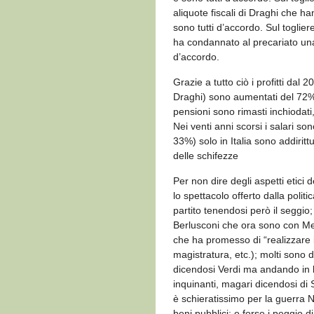
aliquote fiscali di Draghi che ha
sono tutti d’accordo. Sul togliere
ha condannato al precariato una 
d’accordo.
Grazie a tutto ciò i profitti da
Draghi) sono aumentati del 72% (
pensioni sono rimasti inchiodati,
Nei venti anni scorsi i salari s
33%) solo in Italia sono addirit
delle schifezze
Per non dire degli aspetti etici d
lo spettacolo offerto dalla poli
partito tenendosi però il seggio;
Berlusconi che ora sono con Melo
che ha promesso di “realizzare il
magistratura, etc.); molti sono d
dicendosi Verdi ma andando in l
inquinanti, magari dicendosi di 
è schieratissimo per la guerra N
beni pubblici; e forse i peggio di 