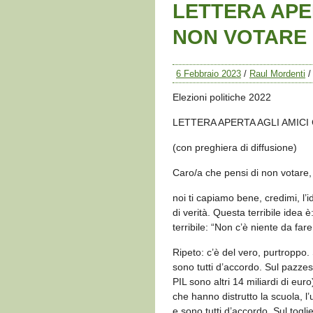
LETTERA APER
NON VOTARE
6 Febbraio 2023
/
Raul Mordenti
Elezioni politiche 2022
LETTERA APERTA AGLI AMIC
(con preghiera di diffusione)
Caro/a che pensi di non votare,
noi ti capiamo bene, credimi, l’i
di verità. Questa terribile idea è:
terribile: “Non c’è niente da far
Ripeto: c’è del vero, purtroppo. 
sono tutti d’accordo. Sul pazzes
PIL sono altri 14 miliardi di euro
che hanno distrutto la scuola, l’u
e sono tutti d’accordo. Sul togli