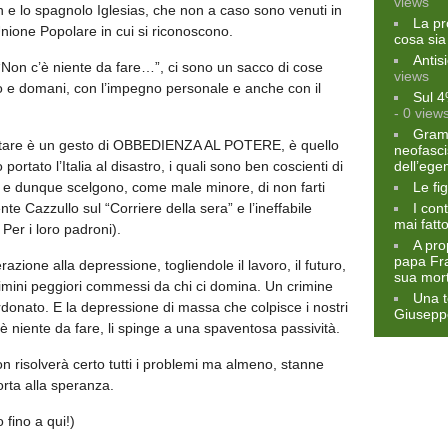
views
 e lo spagnolo Iglesias, che non a caso sono venuti in
La pr
 Unione Popolare in cui si riconoscono.
cosa sia
Antis
Non c’è niente da fare…”, ci sono un sacco di cose
views
ito e domani, con l’impegno personale e anche con il
Sul 4
- 0 view
Grams
tare è un gesto di OBBEDIENZA AL POTERE, è quello
neofasci
portato l’Italia al disastro, i quali sono ben coscienti di
dell’eg
o e dunque scelgono, come male minore, di non farti
Le fi
e Cazzullo sul “Corriere della sera” e l’ineffabile
I con
mai fatt
Per i loro padroni).
A pro
papa Fra
zione alla depressione, togliendole il lavoro, il futuro,
sua mor
crimini peggiori commessi da chi ci domina. Un crimine
Una t
onato. E la depressione di massa che colpisce i nostri
Giuseppe
’è niente da fare, li spinge a una spaventosa passività.
n risolverà certo tutti i problemi ma almeno, stanne
orta alla speranza.
 fino a qui!)