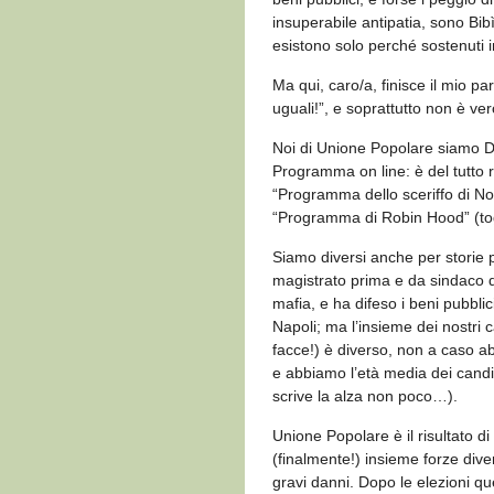
insuperabile antipatia, sono Bib
esistono solo perché sostenuti in
Ma qui, caro/a, finisce il mio pa
uguali!”, e soprattutto non è ve
Noi di Unione Popolare siamo DI
Programma on line: è del tutto re
“Programma dello sceriffo di Nott
“Programma di Robin Hood” (togl
Siamo diversi anche per storie 
magistrato prima e da sindaco d
mafia, e ha difeso i beni pubbli
Napoli; ma l’insieme dei nostri 
facce!) è diverso, non a caso a
e abbiamo l’età media dei candid
scrive la alza non poco…).
Unione Popolare è il risultato d
(finalmente!) insieme forze div
gravi danni. Dopo le elezioni q