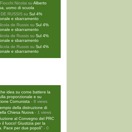
Fiocchi Nicolai
su
Alberto
sa, uomo di scuola
 DE RUSSIS
su
Sul 4%
ionale e sbarramento
Nicola de Russis
su
Sul 4%
ionale e sbarramento
Nicola de Russis
su
Sul 4%
ionale e sbarramento
Nicola de Russis
su
Sul 4%
ionale e sbarramento
he idea su come battere la
ulla proporzionale e su
zione Comunista
- 8 views
empio della distruzione di
ella Chiesa Nuova
- 1 views
duzione al Convegno del PRC
il fuoco! Giustizia per la
a. Pace per due popoli”
- 0