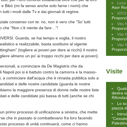
Luca 
ì e Bibò (mi fa senso anche solo farne i nomi) che
Asor Ro
 tutti i modi dalle Tv e dai giornali di regime.
VITO
Proporz
rziale consenso con te: no, non è vero che “So’ tutti
Vito 
ro che “Non c’è niente da fare…”!
Proporz
Vito 
VERSI. Guarda, se hai tempo e voglia, il nostro
Proporz
alistico e realizzabile, basta sostituire al vigente
Vito 
Proporz
ingham” (togliere ai poveri per dare ai ricchi) il nostro
iere almeno un po’ ai troppo ricchi per dare ai poveri).
personali, a cominciare da De Magistris che da
Visite
i Napoli poi si è battuto contro la camorra e la masso-
ci, a cominciare dall’acqua che è rimasta pubblica solo a
candidati e delle nostre candidate (guarda le nostre
Qualc
bbiamo la maggiore presenza di donne nelle nostre liste
destra s
ati e delle candidate più bassa di tutti (anche se chi
Rifonda
Lo sc
piazza d
i un primo processo di unificazione a sinistra, che mette
Intro
erse che in passato si combattevano fra loro facendo
“Cessate 
Palestin
uesto processo di unità continuerà, come ci hanno