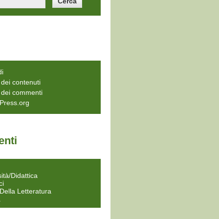
di
dei contenuti
 dei commenti
Press.org
nti
a
ità/Didattica
ci
 Della Letteratura
a