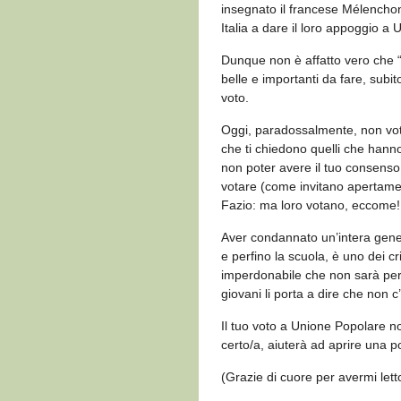
insegnato il francese Mélenchon
Italia a dare il loro appoggio a
Dunque non è affatto vero che “
belle e importanti da fare, sub
voto.
Oggi, paradossalmente, non vo
che ti chiedono quelli che hanno 
non poter avere il tuo consens
votare (come invitano apertament
Fazio: ma loro votano, eccome! 
Aver condannato un’intera genera
e perfino la scuola, è uno dei 
imperdonabile che non sarà perd
giovani li porta a dire che non c
Il tuo voto a Unione Popolare no
certo/a, aiuterà ad aprire una p
(Grazie di cuore per avermi letto