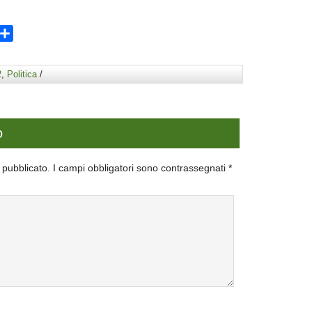
ram
opy
Condividi
ink
2
,
Politica
/
o
à pubblicato.
I campi obbligatori sono contrassegnati
*