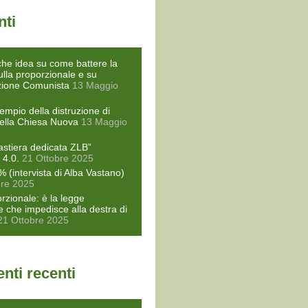
nti
he idea su come battere la
ulla proporzionale e su
zione Comunista
13 Maggio
empio della distruzione di
ella Chiesa Nuova
13 Maggio
astiera dedicata ZLB”
 4.0.
21 Ottobre 2025
% (intervista di Alba Vastano)
bre 2025
rzionale: è la legge
le che impedisce alla destra di
21 Ottobre 2025
ti recenti