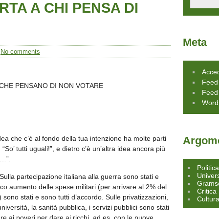
TA A CHI PENSA DI
Meta
/
No comments
Acce
Feed 
I CHE PENSANO DI NON VOTARE
Feed
Word
dea che c’è al fondo della tua intenzione ha molte parti
Argome
 “So’ tutti uguali!”, e dietro c’è un’altra idea ancora più
e…”.
Politic
Univers
Sulla partecipazione italiana alla guerra sono stati e
Grams
co aumento delle spese militari (per arrivare al 2% del
Critica
) sono stati e sono tutti d’accordo. Sulle privatizzazioni,
Cultur
niversità, la sanità pubblica, i servizi pubblici sono stati
ere ai poveri per dare ai ricchi, ad es. con le nuove