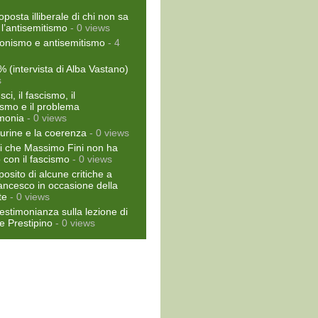
oposta illiberale di chi non sa
 l’antisemitismo
- 0 views
ionismo e antisemitismo
- 4
% (intervista di Alba Vastano)
s
ci, il fascismo, il
smo e il problema
emonia
- 0 views
gurine e la coerenza
- 0 views
ti che Massimo Fini non ha
o con il fascismo
- 0 views
posito di alcune critiche a
ncesco in occasione della
te
- 0 views
estimonianza sulla lezione di
 Prestipino
- 0 views