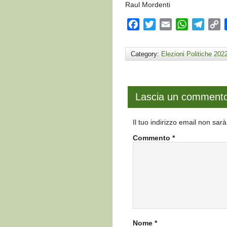
Raul Mordenti
Facebook
Twitter
Email
WhatsApp
Teleg
C
L
Category:
Elezioni Politiche 202
Lascia un comment
Il tuo indirizzo email non sar
Commento
*
Nome
*