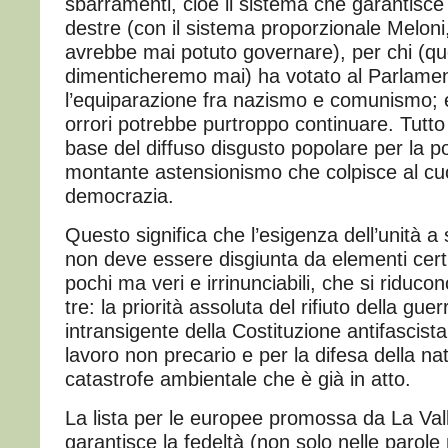
sbarramenti, cioè il sistema che garantisce l
destre (con il sistema proporzionale Melon
avrebbe mai potuto governare), per chi (qu
dimenticheremo mai) ha votato al Parlame
l’equiparazione fra nazismo e comunismo; 
orrori potrebbe purtroppo continuare. Tutto
base del diffuso disgusto popolare per la pol
montante astensionismo che colpisce al cuo
democrazia.
Questo significa che l’esigenza dell’unità a
non deve essere disgiunta da elementi cer
pochi ma veri e irrinunciabili, che si riduco
tre: la priorità assoluta del rifiuto della guer
intransigente della Costituzione antifascista
lavoro non precario e per la difesa della na
catastrofe ambientale che è già in atto.
La lista per le europee promossa da La Val
garantisce la fedeltà (non solo nelle parole 