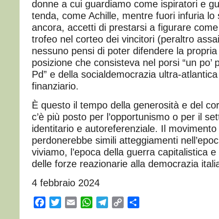
donne a cui guardiamo come ispiratori e gui
tenda, come Achille, mentre fuori infuria lo
ancora, accetti di prestarsi a figurare com
trofeo nel corteo dei vincitori (peraltro assa
nessuno pensi di poter difendere la propria
posizione che consisteva nel porsi “un po’ pi
Pd” e della socialdemocrazia ultra-atlantica
finanziario.
È questo il tempo della generosità e del cor
c’è più posto per l’opportunismo o per il se
identitario e autoreferenziale. Il movimento
perdonerebbe simili atteggiamenti nell’ep
viviamo, l’epoca della guerra capitalistica e 
delle forze reazionarie alla democrazia ital
4 febbraio 2024
Facebook
Twitter
Email
WhatsApp
Telegram
Copy
Condividi
Link