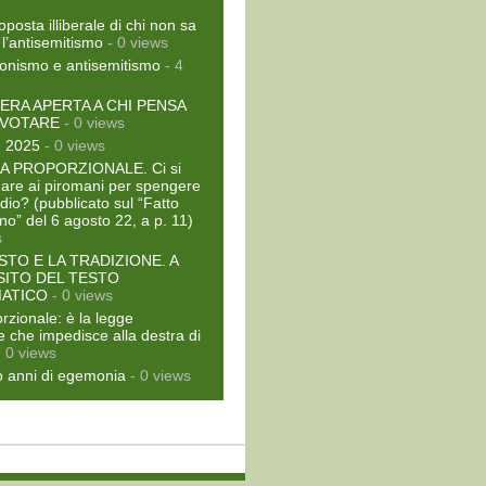
oposta illiberale di chi non sa
 l’antisemitismo
- 0 views
ionismo e antisemitismo
- 4
ERA APERTA A CHI PENSA
 VOTARE
- 0 views
e 2025
- 0 views
A PROPORZIONALE. Ci si
dare ai piromani per spengere
dio? (pubblicato sul “Fatto
no” del 6 agosto 22, a p. 11)
s
ESTO E LA TRADIZIONE. A
ITO DEL TESTO
ATICO
- 0 views
rzionale: è la legge
le che impedisce alla destra di
 0 views
 anni di egemonia
- 0 views