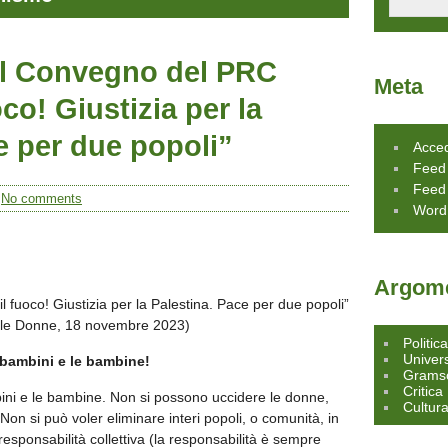
al Convegno del PRC
Meta
co! Giustizia per la
e per due popoli”
Acce
Feed 
Feed
/
No comments
Word
Argome
 fuoco! Giustizia per la Palestina. Pace per due popoli”
lle Donne, 18 novembre 2023)
Politic
Univers
 bambini e le bambine!
Grams
Critica
ini e le bambine. Non si possono uccidere le donne,
Cultur
 Non si può voler eliminare interi popoli, o comunità, in
responsabilità collettiva (la responsabilità è sempre