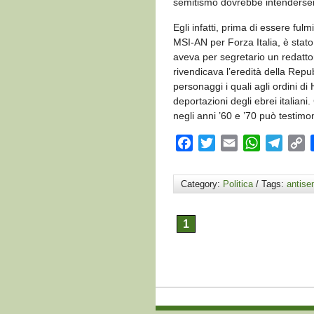
semitismo dovrebbe intenderse
Egli infatti, prima di essere fu
MSI-AN per Forza Italia, è stato
aveva per segretario un redattor
rivendicava l’eredità della Repub
personaggi i quali agli ordini di
deportazioni degli ebrei italiani
negli anni ’60 e ’70 può testimo
Facebook
Twitter
Email
WhatsApp
Teleg
C
L
Category:
Politica
/ Tags:
antise
1