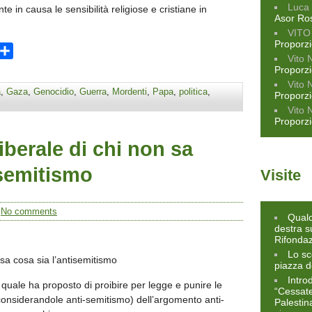
Luca 
te in causa le sensibilità religiose e cristiane in
Asor Ro
VITO
Proporz
ram
opy
Condividi
Vito 
ink
Proporz
Vito 
a
,
Gaza
,
Genocidio
,
Guerra
,
Mordenti
,
Papa
,
politica
,
Proporz
Vito 
Proporz
iberale di chi non sa
isemitismo
Visite
/
No comments
Qualc
destra s
Rifonda
Lo sc
 sa cosa sia l’antisemitismo
piazza d
Intro
l quale ha proposto di proibire per legge e punire le
“Cessate 
 considerandole anti-semitismo) dell’argomento anti-
Palestin