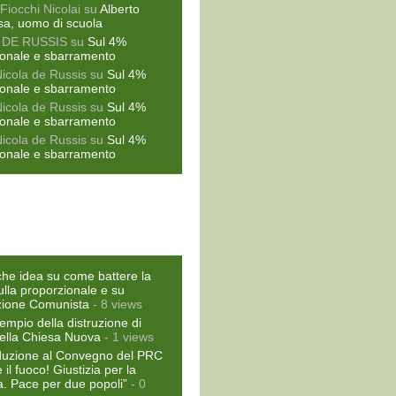
Fiocchi Nicolai
su
Alberto
sa, uomo di scuola
 DE RUSSIS
su
Sul 4%
ionale e sbarramento
Nicola de Russis
su
Sul 4%
ionale e sbarramento
Nicola de Russis
su
Sul 4%
ionale e sbarramento
Nicola de Russis
su
Sul 4%
ionale e sbarramento
he idea su come battere la
ulla proporzionale e su
zione Comunista
- 8 views
empio della distruzione di
ella Chiesa Nuova
- 1 views
duzione al Convegno del PRC
il fuoco! Giustizia per la
a. Pace per due popoli”
- 0