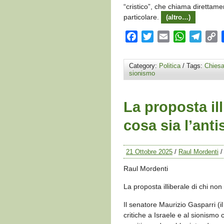
“cristico”, che chiama direttamen
particolare.
(altro…)
Facebook
Twitter
Email
WhatsApp
Teleg
C
L
Category:
Politica
/ Tags:
Chies
sionismo
La proposta ill
cosa sia l’ant
21 Ottobre 2025
/
Raul Mordenti
Raul Mordenti
La proposta illiberale di chi non
Il senatore Maurizio Gasparri (i
critiche a Israele e al sionismo