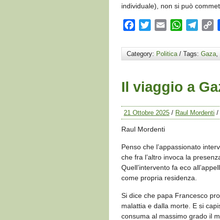
individuale), non si può comme
Facebook
Twitter
Email
WhatsApp
Teleg
C
L
Category:
Politica
/ Tags:
Gaza
,
Il viaggio a Ga
21 Ottobre 2025
/
Raul Mordenti
Raul Mordenti
Penso che l’appassionato interv
che fra l’altro invoca la prese
Quell’intervento fa eco all’appel
come propria residenza.
Si dice che papa Francesco prog
malattia e dalla morte. E si cap
consuma al massimo grado il ma