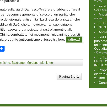
views
ne parecchio.
La pr
lminato sulla via di Damasco/Arcore e di abbandonare il
cosa sia
 per decenni esponente di spicco di un partito che
Antis
views
e del giornale antisemita “La difesa della razza”, che
LETT
blica di Salò, che annoverava fra i suoi dirigenti
DI NON
 Hitler avevano partecipato ai rastrellamenti e alle
April
. Chi ha combattuto nei movimenti i giovani neofascisti
SULL
niare quanto antisemitismo ci fosse tra loro.
(altro…)
può affi
un incen
ram
opy
Condividi
Quotidia
- 0 view
ink
IL T
PROPOS
mitismo
,
fascismo
,
Mordenti
,
sionismo
INFORM
Propo
elettora
Pagina 1 di 1
vincere
-
Cento