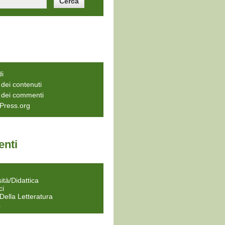
di
dei contenuti
 dei commenti
Press.org
nti
a
ità/Didattica
ci
 Della Letteratura
a