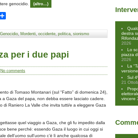
ttere genocidio.
(altro…)
Interve
ram
opy
Condividi
ink
Qualc
destra s
Genocidio
,
Mordenti
,
occidente
,
politica
,
sionismo
Rifonda
2026
Lo sc
za per i due papi
piazza d
2026
La “T
/
No comments
versione
Sul 4
21 Otto
Propo
ento di Tomaso Montanari (sul “Fatto” di domenica 24),
elettora
nza a Gaza del papa, non debba essere lasciato cadere.
vincere
lo di Raniero La Valle che invita tutti/e a eleggere Gaza
Commen
ettasse quel viaggio a Gaza, che gli fu impedito dalla
isce bene perché: essendo Gaza il luogo in cui oggi si
le dell’uomo sull’uomo c’è lì anche qualcosa di