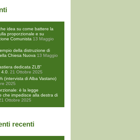
nti
he idea su come battere la
ulla proporzionale e su
zione Comunista
13 Maggio
empio della distruzione di
ella Chiesa Nuova
13 Maggio
astiera dedicata ZLB”
 4.0.
21 Ottobre 2025
% (intervista di Alba Vastano)
bre 2025
rzionale: è la legge
le che impedisce alla destra di
21 Ottobre 2025
ti recenti