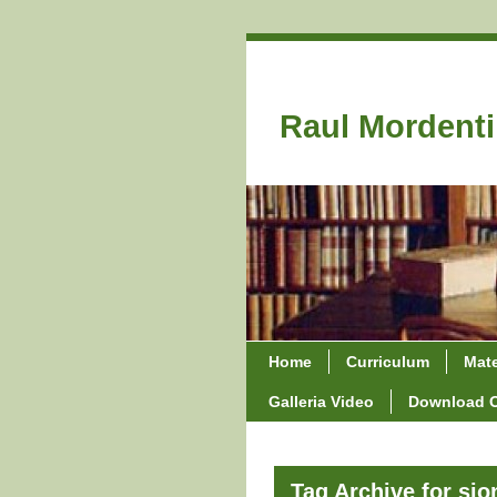
Raul Mordenti
Home
Curriculum
Mate
Galleria Video
Download 
Tag Archive for si