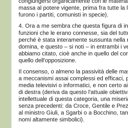
congiungersi organicamente con le materiali
massa al potere vigente, prima fra tutte la l
furono i partiti, comunisti in specie).
4. Ora a me sembra che questa figura di int
funzioni che le erano connesse, sia del tut
perché è stata interamente sussunta nella m
domina, e questo – si noti – in entrambi i v
abbiamo citato, cioè anche in quello del co
quello dell’opposizione.
Il consenso, o almeno la passività delle ma
a meccanismi assai complessi ed efficaci, pri
media televisivi o informatici, e non certo ai s
di destra (deriva da questo l’attuale obietti
intellettuale di questa categoria, una mise
senza precedenti: da Croce, Gentile e Prezz
al ministro Giuli, a Sgarbi o a Bocchino, tan
nomi altamente simbolici).