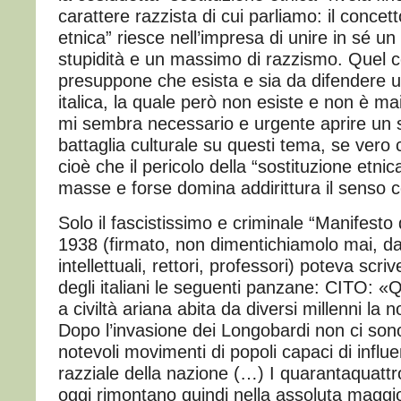
carattere razzista di cui parliamo: il concett
etnica” riesce nell’impresa di unire in sé u
stupidità e un massimo di razzismo. Quel co
presuppone che esista e sia da difendere u
italica, la quale però non esiste e non è mai 
mi sembra necessario e urgente aprire un s
battaglia culturale su questi tema, se vero
cioè che il pericolo della “sostituzione etnic
masse e forse domina addirittura il senso
Solo il fascistissimo e criminale “Manifesto 
1938 (firmato, non dimentichiamolo mai, da
intellettuali, rettori, professori) poteva scri
degli italiani le seguenti panzane: CITO: 
a civiltà ariana abita da diversi millenni la 
Dopo l’invasione dei Longobardi non ci sono st
notevoli movimenti di popoli capaci di influ
razziale della nazione (…) I quarantaquattro 
oggi rimontano quindi nella assoluta maggi