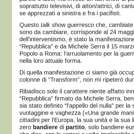
soprattutto televisivi, di attori/attrici, di ca
se apprezzati a sinistra e fra i pacifisti.
Questo
talk show
guerresco che, cambiate 
sono da cambiare, corrisponde al 24 magg
dell’interventismo, è stato la manifestazion
“Repubblica” e da Michele Serra il 15 marz
Popolo a Roma: l’arruolamento per la guerra 
nella loro attuale forma.
Di quella manifestazione ci siamo già occupa
colonne di “Transform”, non mi ripeterò du
Ribadisco solo il carattere niente affatto in
“Repubblica” firmato da Michele Serra, ben
sia stato definito “l’appello del nulla” per l
vuotaggine e vaghezza («Una grande manif
cittadini per l’Europa, la sua unità e la sua 
zero
bandiere
di
partito
, solo bandiere e