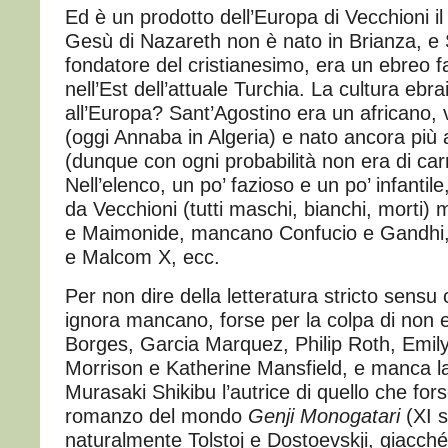
Ed è un prodotto dell’Europa di Vecchioni il
Gesù di Nazareth non è nato in Brianza, e 
fondatore del cristianesimo, era un ebreo f
nell’Est dell’attuale Turchia. La cultura ebrai
all’Europa? Sant’Agostino era un africano,
(oggi Annaba in Algeria) e nato ancora più
(dunque con ogni probabilità non era di ca
Nell’elenco, un po’ fazioso e un po’ infantile
da Vecchioni (tutti maschi, bianchi, mort
e Maimonide, mancano Confucio e Gandh
e Malcom X, ecc.
Per non dire della letteratura stricto sensu
ignora mancano, forse per la colpa di non 
Borges, Garcia Marquez, Philip Roth, Emily
Morrison e Katherine Mansfield, e manca l
Murasaki Shikibu l’autrice di quello che forse
romanzo del mondo
Genji Monogatari
(XI 
naturalmente Tolstoj e Dostoevskji, giacch