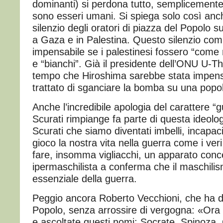
dominanti) si perdona tutto, semplicement
sono esseri umani. Si spiega solo così anc
silenzio degli oratori di piazza del Popolo s
a Gaza e in Palestina. Questo silenzio com
impensabile se i palestinesi fossero “come 
e “bianchi”. Già il presidente dell’ONU U-T
tempo che Hiroshima sarebbe stata impensa
trattato di sganciare la bomba su una popol
Anche l’incredibile apologia del carattere “
Scurati rimpiange fa parte di questa ideol
Scurati che siamo diventati imbelli, incapaci
gioco la nostra vita nella guerra come i ve
fare, insomma vigliacchi, un apparato conc
ipermaschilista a conferma che il maschili
essenziale della guerra.
Peggio ancora Roberto Vecchioni, che ha de
Popolo, senza arrossire di vergogna: «Ora 
e ascoltate questi nomi: Socrate, Spinoza, 