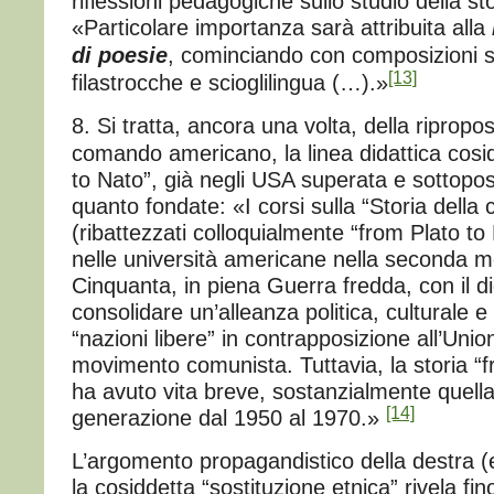
riflessioni pedagogiche sullo studio della s
«Particolare importanza sarà attribuita alla
di poesie
, cominciando con composizioni 
[13]
filastrocche e scioglilingua (…).»
8. Si tratta, ancora una volta, della ripropos
comando americano, la linea didattica cosi
to Nato”, già negli USA superata e sottopost
quanto fondate: «I corsi sulla “Storia della c
(ribattezzati colloquialmente “from Plato to 
nelle università americane nella seconda m
Cinquanta, in piena Guerra fredda, con il di
consolidare un’alleanza politica, culturale e 
“nazioni libere” in contrapposizione all’Unio
movimento comunista. Tuttavia, la storia “f
ha avuto vita breve, sostanzialmente quella
[14]
generazione dal 1950 al 1970.»
L’argomento propagandistico della destra (
la cosiddetta “sostituzione etnica” rivela fino