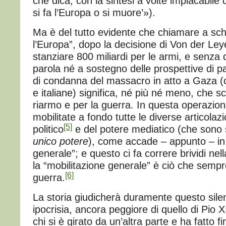
che dica, con la sintesi a volte implacabile 
si fa l’Europa o si muore’»).
Ma è del tutto evidente che chiamare a schi
l’Europa”, dopo la decisione di Von der Ley
stanziare 800 miliardi per le armi, e senza 
parola né a sostegno delle prospettive di p
di condanna del massacro in atto a Gaza 
e italiane) significa, né più né meno, che sch
riarmo e per la guerra. In questa operazio
mobilitate a fondo tutte le diverse articolaz
[5]
politico
e del potere mediatico (che sono
unico potere
), come accade – appunto – in
generale”; e questo ci fa correre brividi ne
la “mobilitazione generale” è ciò che semp
[6]
guerra.
La storia giudicherà duramente questo silenz
ipocrisia, ancora peggiore di quello di Pio 
chi si è girato da un’altra parte e ha fatto fi