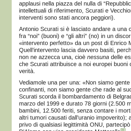
applausi nella piazza del nulla di “Repubbli
intellettuali di riferimento, Scurati e Vecchio
interventi sono stati ancora peggiori).
Antonio Scurati si è lasciato andare a una 
fra “noi” (buoni) e “gli altri” (no) in un disco
«intervento perfetto» da un post di Enrico
Quell’intervento lascia davvero basiti, per
non ne azzecca una, cioè
nessuna
delle es
che Scurati attribuisce a noi europei buoni
verità.
Vediamole una per una: «Non siamo gente 
confinanti, non siamo gente che rade al suol
Scurati scorda il bombardamento di Belgrado
marzo del 1999 e durato 78 giorni (2.500 mort
bambini, 12.500 feriti, senza contare i mort
altri tumori causati dall’uranio impoverito)
privo di qualsiasi legittimità ONU, partecipò
[8]