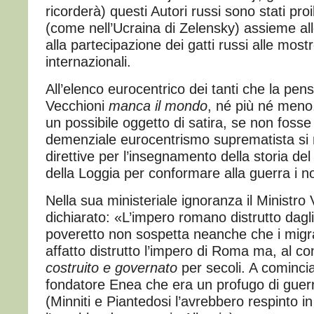
ricorderà) questi Autori russi sono stati pro
(come nell’Ucraina di Zelensky) assieme al
alla partecipazione dei gatti russi alle mostr
internazionali.
All’elenco eurocentrico dei tanti che la pe
Vecchioni
manca il mondo
, né più né meno
un possibile oggetto di satira, se non foss
demenziale eurocentrismo suprematista si ri
direttive per l’insegnamento della storia del
della Loggia per conformare alla guerra i no
Nella sua ministeriale ignoranza il Ministro 
dichiarato: «L’impero romano distrutto dagl
poveretto non sospetta neanche che i migr
affatto distrutto l’impero di Roma ma, al con
costruito e governato
per secoli. A comincia
fondatore Enea che era un profugo di guerr
(Minniti e Piantedosi l’avrebbero respinto i