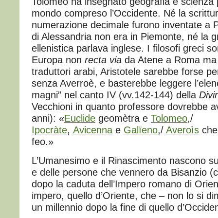
Tolomeo ha insegnato geografia e scienza pe
mondo compreso l’Occidente. Né la scrittur
numerazione decimale furono inventate a Pa
di Alessandria non era in Piemonte, né la g
ellenistica parlava inglese. I filosofi greci so
Europa non
recta via
da Atene a Roma ma 
traduttori arabi, Aristotele sarebbe forse p
senza Averroè, e basterebbe leggere l’elenco
magni” nel canto IV (vv.142-144) della
Div
Vecchioni in quanto professore dovrebbe a
anni): «
Euclide
geomètra e
Tolomeo
,/
Ipocràte
,
Avicenna
e
Galïeno
,/
Averoìs
che 
feo.»
L’Umanesimo e il Rinascimento nascono sul
e delle persone che vennero da Bisanzio (c
dopo la caduta dell’Impero romano di Orien
impero, quello d’Oriente, che – non lo si di
un millennio dopo la fine di quello d’Occiden