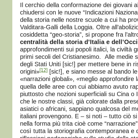
Il cerchio della conformazione dei giovani a
chiudersi con le nuove “Indicazioni Nazional
della storia nelle nostre scuole a cui ha pro
Valditara-Galli della Loggia. Oltre all’abolizi
cosiddetta “geo-storia”, si propone fra l’alt
centralità della storia d’Italia e dell’Occ
approfondimenti sui popoli italici, la civiltà
primi secoli del Cristianesimo. Alle medie 
degli Stati Uniti [sic!] per mettere bene in ri
[12]
origini»
[sic!], e siano messe al bando le
«narrazioni globali»,
«
meglio approfondire 
quella delle aree con cui abbiamo avuto rap
piuttosto che nozioni superficiali su Cina o 
che le nostre classi, già colorate dalla pre
asiatici o africani, sappiano qualcosa del m
italiani provengono. E – si noti – tutto ciò 
nella forma più trita cioè come “narrazione
così tutta la storiografia contemporanea e 