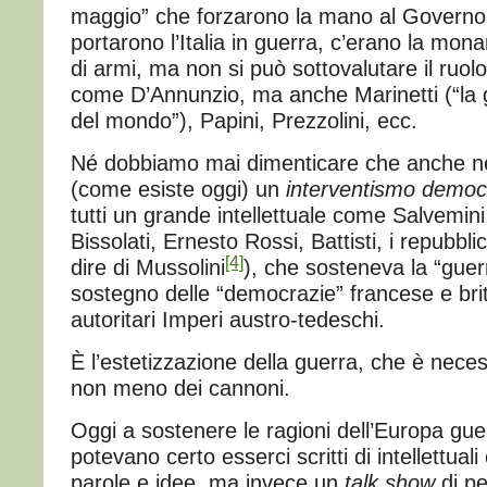
maggio” che forzarono la mano al Governo e
portarono l’Italia in guerra, c’erano la mona
di armi, ma non si può sottovalutare il ruolo d
come D’Annunzio, ma anche Marinetti (“la g
del mondo”), Papini, Prezzolini, ecc.
Né dobbiamo mai dimenticare che anche nel 
(come esiste oggi) un
interventismo
democr
tutti un grande intellettuale come Salvemi
Bissolati, Ernesto Rossi, Battisti, i repubbli
[4]
dire di Mussolini
), che sosteneva la “guer
sostegno delle “democrazie” francese e brit
autoritari Imperi austro-tedeschi.
È l’estetizzazione della guerra, che è neces
non meno dei cannoni.
Oggi a sostenere le ragioni dell’Europa gu
potevano certo esserci scritti di intellettuali 
parole e idee, ma invece un
talk show
di pe