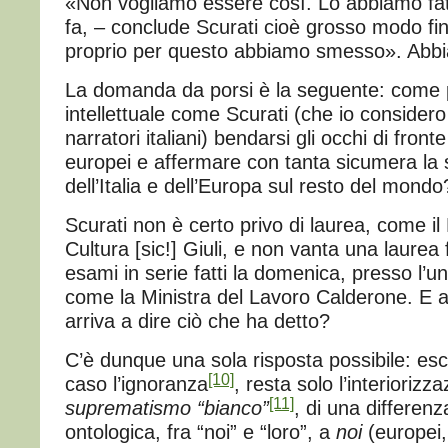
«Non vogliamo essere così. Lo abbiamo fatt
fa, – conclude Scurati cioè grosso modo fi
proprio per questo abbiamo smesso». Ab
La domanda da porsi è la seguente: come 
intellettuale come Scurati (che io considero
narratori italiani) bendarsi gli occhi di fronte 
europei e affermare con tanta sicumera la 
dell’Italia e dell’Europa sul resto del mondo
Scurati non è certo privo di laurea, come il 
Cultura [sic!] Giuli, e non vanta una laurea
esami in serie fatti la domenica, presso l’un
come la Ministra del Lavoro Calderone. E a
arriva a dire ciò che ha detto?
C’è dunque una sola risposta possibile: esc
[10]
caso l’ignoranza
, resta solo l’interiorizz
[11]
suprematismo “bianco”
, di una differenz
ontologica, fra “noi” e “loro”, a
noi
(europei,