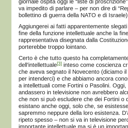
giornale ospita oggi le “liste di proscrizione” 
va impedito di parlare – per non dire di “Re
bollettino di guerra della NATO e di Israele)
Aggiungerei ai fatti apparentemente slegati
fine della funzione intellettuale anche la fi
rappresentativa disegnata dalla Costituzio
porterebbe troppo lointano.
Certo è che tutto questo ha completamente d
[3]
dell’intellettuale
inteso come coscienza cri
che aveva segnato il Novecento (diciamo il
per intenderci) e che abbiamo ancora conosc
a intellettuali come Fortini o Pasolini. Oggi
andassero in televisione non avrebbero alc
che non si può escludere che dei Fortini o d
esistano anche oggi, solo che, se esistesse
sapremmo neppure della loro esistenza. D
ripeto spesso – non si va in televisione per
importante intellettuale ma si è un important