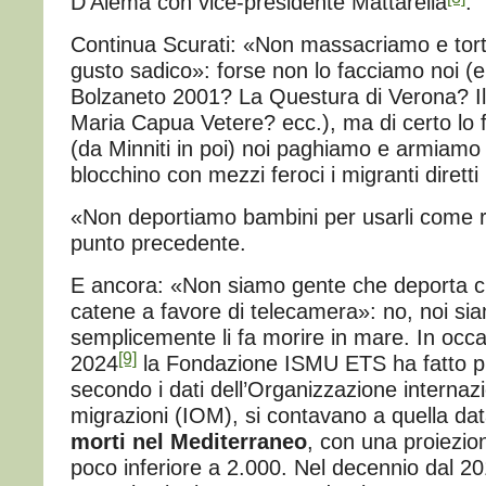
D’Alema con vice-presidente Mattarella
.
Continua Scurati: «Non massacriamo e tortu
gusto sadico»: forse non lo facciamo noi 
Bolzaneto 2001? La Questura di Verona? Il
Maria Capua Vetere? ecc.), ma di certo lo fa
(da Minniti in poi) noi paghiamo e armiamo 
blocchino con mezzi feroci i migranti diretti i
«Non deportiamo bambini per usarli come r
punto precedente.
E ancora: «Non siamo gente che deporta cl
catene a favore di telecamera»: no, noi si
semplicemente li fa morire in mare. In occa
[9]
2024
la Fondazione ISMU ETS ha fatto p
secondo i dati dell’Organizzazione internazi
migrazioni (IOM), si contavano a quella da
morti nel Mediterraneo
, con una proiezio
poco inferiore a 2.000. Nel decennio dal 2