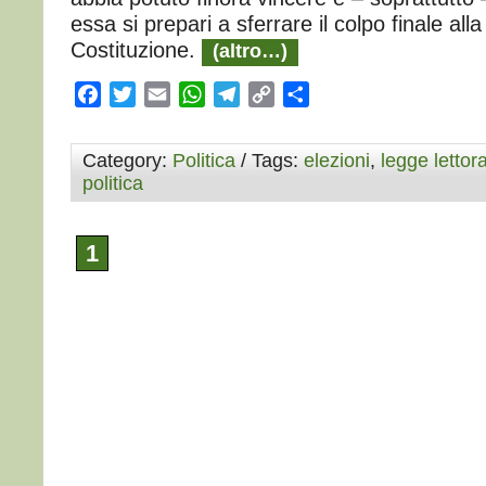
essa si prepari a sferrare il colpo finale all
Costituzione.
(altro…)
Facebook
Twitter
Email
WhatsApp
Telegram
Copy
Condividi
Link
Category:
Politica
/ Tags:
elezioni
,
legge lettor
politica
1