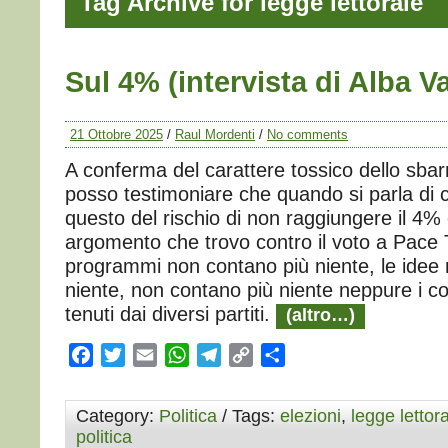
Tag Archive for legge lettorale
Sul 4% (intervista di Alba V
21 Ottobre 2025
/
Raul Mordenti
/
No comments
A conferma del carattere tossico dello sbar
posso testimoniare che quando si parla di
questo del rischio di non raggiungere il 4%
argomento che trovo contro il voto a Pace T
programmi non contano più niente, le idee
niente, non contano più niente neppure i 
tenuti dai diversi partiti.
(altro…)
Facebook
Twitter
Email
WhatsApp
Telegram
Copy
Condividi
Link
Category:
Politica
/ Tags:
elezioni
,
legge lettor
politica